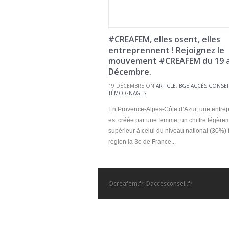
#CREAFEM, elles osent, elles
entreprennent ! Rejoignez le
mouvement #CREAFEM du 19 a
Décembre.
19 DÉCEMBRE ON
ARTICLE
,
BGE ACCÈS CONSEI
TÉMOIGNAGES
En Provence-Alpes-Côte d’Azur, une entrepr
est créée par une femme, un chiffre légère
supérieur à celui du niveau national (30%) f
région la 3e de France...
©creafem.fr ©accesconseil.fr