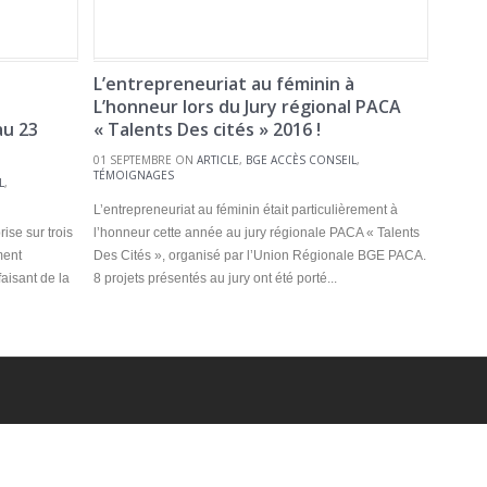
L’entrepreneuriat au féminin à
L’honneur lors du Jury régional PACA
u 23
« Talents Des cités » 2016 !
01 SEPTEMBRE ON
ARTICLE
,
BGE ACCÈS CONSEIL
,
TÉMOIGNAGES
L
,
L’entrepreneuriat au féminin était particulièrement à
ise sur trois
l’honneur cette année au jury régionale PACA « Talents
ment
Des Cités », organisé par l’Union Régionale BGE PACA.
aisant de la
8 projets présentés au jury ont été porté...