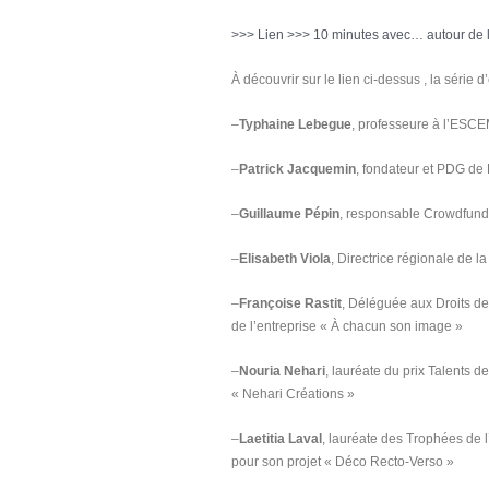
>>> Lien >>> 10 minutes avec… autour de l
À découvrir sur le lien ci-dessus , la série d
–
Typhaine Lebegue
, professeure à l’ESCEM
–
Patrick Jacquemin
, fondateur et PDG de
–
Guillaume Pépin
, responsable Crowdfundi
–
Elisabeth Viola
, Directrice régionale de
–
Françoise Rastit
, Déléguée aux Droits de
de l’entreprise « À chacun son image »
–
Nouria Nehari
, lauréate du prix Talents 
« Nehari Créations »
–
Laetitia Laval
, lauréate des Trophées de 
pour son projet « Déco Recto-Verso »